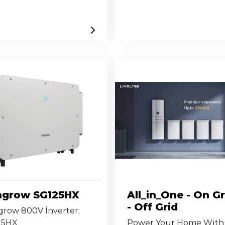
ngrow SG125HX
All_in_One - On Gr
- Off Grid
row 800V İnverter:
25HX
Power Your Home With