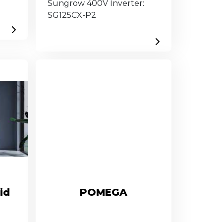
Sungrow 400V İnverter:
SG125CX-P2
id
POMEGA