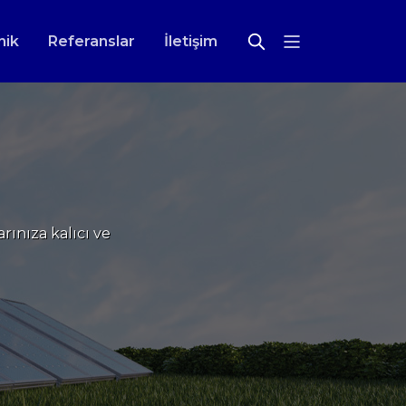
nik
Referanslar
İletişim
ınıza kalıcı ve